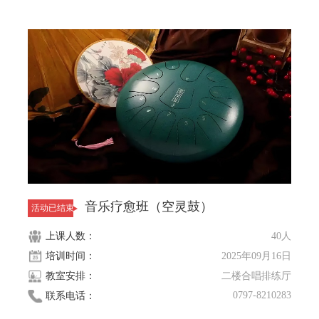
音乐疗愈班（空灵鼓）
活动已结束
上课人数：
40人
培训时间：
2025年09月16日
教室安排：
二楼合唱排练厅
0797-8210283
联系电话：