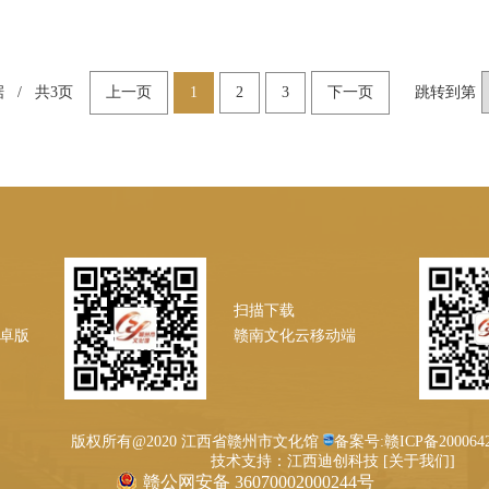
 / 共
3
页
上一页
1
2
3
下一页
跳转到第
扫描下载
安卓版
赣南文化云移动端
版权所有@2020 江西省赣州市文化馆
备案号:赣ICP备20006
技术支持：江西迪创科技 [关于我们]
赣公网安备 36070002000244号