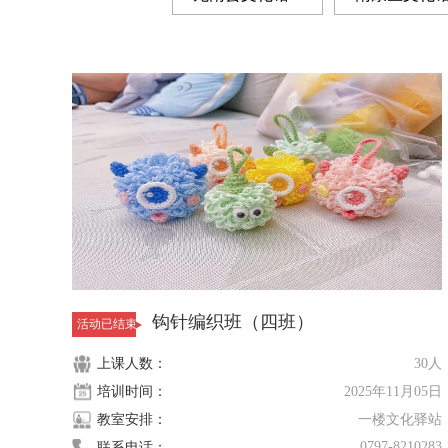
信丰县文化馆
0
兴国县文化
大余县文化馆
0
钩针编织班（四班）
活动已结束
上课人数：
30人
培训时间：
2025年11月05日
教室安排：
一楼文化驿站
0797-8210283
联系电话：