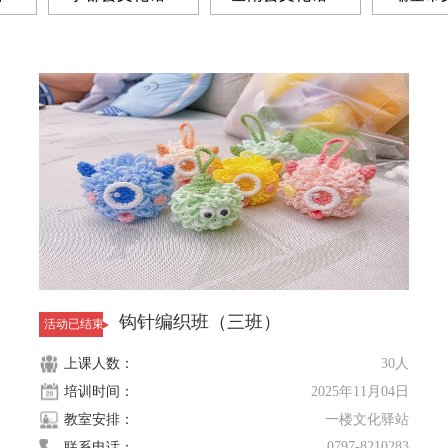
馆
0
寻乌县文化馆
0
章贡区文化馆
0
石城县
钩针编织班（三班）
活动已结束
上课人数：
30人
培训时间：
2025年11月04日
教室安排：
一楼文化驿站
0797-8210283
联系电话：