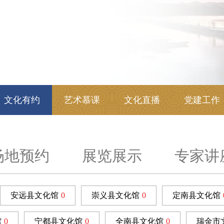
文化有约
艺术慕课
文化直播
党建工作
场地预约
展览展示
专家讲
安远县文化馆
0
崇义县文化馆
0
定南县文化馆
馆
0
宁都县文化馆
0
全南县文化馆
0
瑞金市