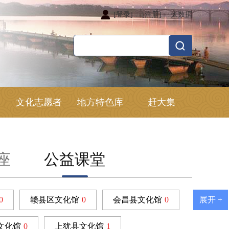
[登录]
[注册]
大数据
文化志愿者
地方特色库
赶大集
座
公益课堂
0
赣县区文化馆
0
会昌县文化馆
0
展开 +
文化馆
0
上犹县文化馆
1