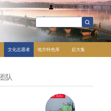
[登录]
[注册]
大数据
文化志愿者
地方特色库
赶大集
团队