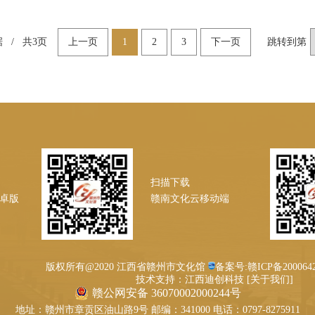
 / 共
3
页
上一页
1
2
3
下一页
跳转到第
扫描下载
安卓版
赣南文化云移动端
版权所有@2020 江西省赣州市文化馆
备案号:赣ICP备20006
技术支持：江西迪创科技 [关于我们]
赣公网安备 36070002000244号
地址：赣州市章贡区油山路9号 邮编：341000 电话：0797-8275911