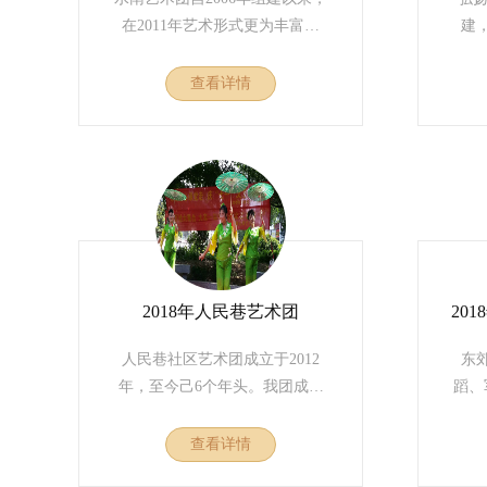
在2011年艺术形式更为丰富…
建
查看详情
2018年人民巷艺术团
人民巷社区艺术团成立于2012
东
年，至今己6个年头。我团成…
蹈、
查看详情