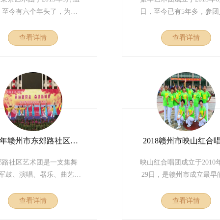
，至今有六个年头了，为…
日，至今已有5年多，参团
查看详情
查看详情
2018年赣州市东郊路社区艺术团演出
2018赣州市映山红合
郊路社区艺术团是一支集舞
映山红合唱团成立于2010
军鼓、演唱、器乐、曲艺…
29日，是赣州市成立最早
查看详情
查看详情