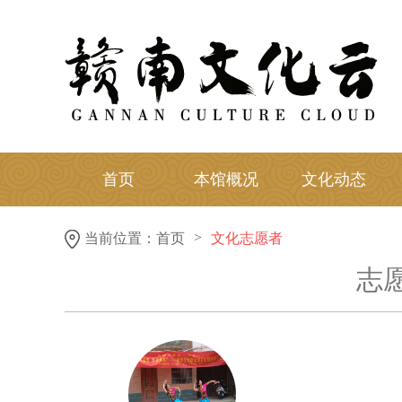
首页
本馆概况
文化动态
>
当前位置：
首页
文化志愿者
志