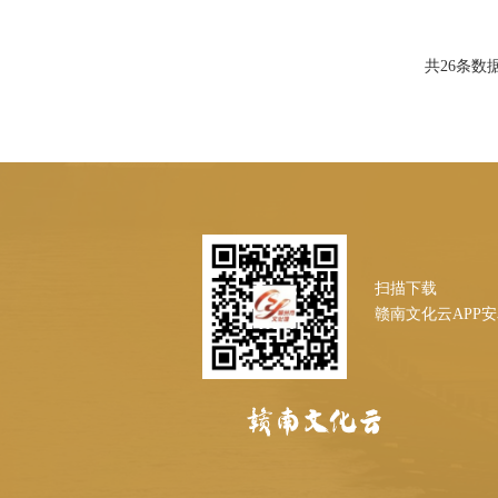
共
26
条数据
扫描下载
赣南文化云APP