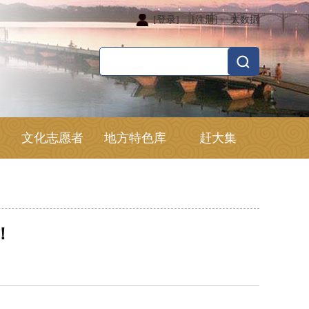
[登录]
[注册]
大数据
文化志愿者
地方特色库
赶大集
！