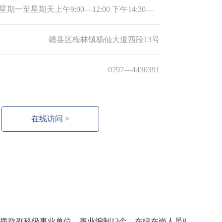
星期一至星期天上午9:00—12:00 下午14:30—
:30
赣县区梅林镇杨仙大道西段13号
0797—4430391
在线访问 >
全额拨款副科级事业单位，事业编制13个，在编在岗人员8