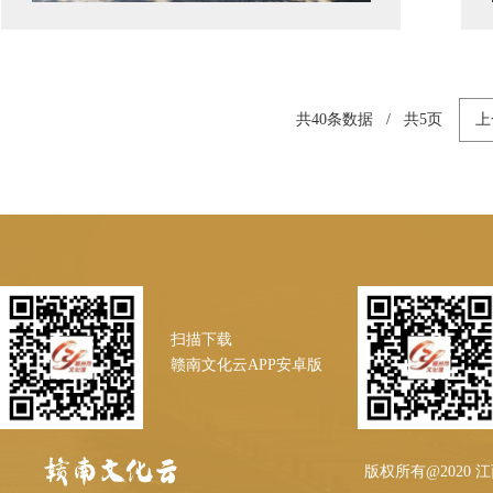
共
40
条数据 / 共
5
页
上
扫描下载
赣南文化云APP安卓版
版权所有@2020